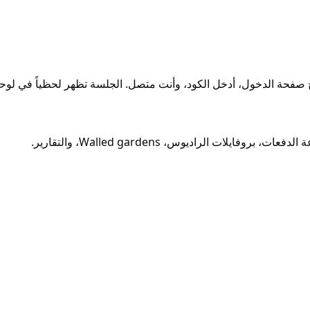
ح صفحة الدخول، أدخل الكود، وأنت متصل. الجلسة تظهر لحظياً في لوحت
ات الراديوس، Walled gardens، والتقارير.