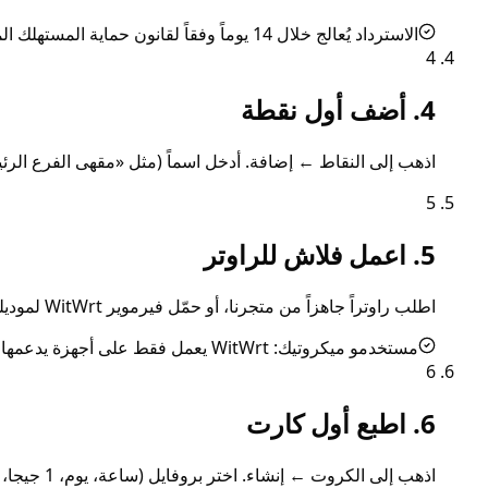
الاسترداد يُعالج خلال 14 يوماً وفقاً لقانون حماية المستهلك المصري 181/2018.
4
4. أضف أول نقطة
اذهب إلى النقاط ← إضافة. أدخل اسماً (مثل «مقهى الفرع الرئيسي»)، اختر الدولة و
5
5. اعمل فلاش للراوتر
اطلب راوتراً جاهزاً من متجرنا، أو حمّل فيرموير WitWrt لموديلك من witwrt.com واعمل فلاش بإجراء OpenWrt sysupgrade. عند أول إقلاع، الراوتر سيبني نفقاً ويظهر في قائمة النقاط كـ «متصل».
مستخدمو ميكروتيك: WitWrt يعمل فقط على أجهزة يدعمها OpenWrt. راجع witwrt.com/devices لقائمة التوافق.
6
6. اطبع أول كارت
اذهب إلى الكروت ← إنشاء. اختر بروفايل (ساعة، يوم، 1 جيجا، إلخ)، حدد الكمية 1، اضغط إنشاء. النظام يعرض كود الكارت — اطبعه أو اكتبه.