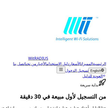
WitRADIUS
الرئيسية
المميزات
الأسعار
دليل الاستخدام
الأخبار
من نحن
اتصل بنا
تسجيل الدخول
English
العودة للدليل
بداية سريعة
من التسجيل لأول مبيعة في 30 دقيقة
هذا الدليل يأخذك خطوة بخطوة لتشغيل وِت راديوس — من إنشاء حسا