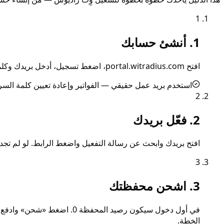
1
1. أنشئ حسابك
افتح portal.witradius.com، اضغط تسجيل، أدخل بريدك وكلمة سر قوية. اختر «أدمن» إذا تدير عدة نقاط، أو «بزنس» لمقهى/فندق واحد، أو «نقطة منزلية» لنقطة وصول منزلية واحدة.
استخدم بريد عمل حقيقي — الفواتير وإعادة تعيين كلمة السر 
2
2. فعّل بريدك
افتح بريدك وابحث عن رسالة التفعيل واضغط الرابط. لو لم تجدها خلال دقيقتين، تحقق من بريد 
3
3. اشحن محفظتك
الخطة.