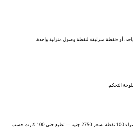
في أول دخول سيكون رصيد المحفظة 0. اضغط «شحن» وادفع عبر Kashier (فيزا، ماستركارد، ميزة، أو محفظة). لحسابات الأدمن، شراء 100 نقطة بسعر 2750 جنيه — تطبع حتى 100 كارت حسب