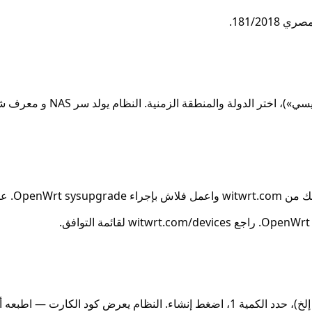
المنطقة الزمنية. النظام يولد سر NAS و معرف شبكة ZeroTier للراوتر.