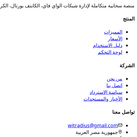
منصة سحابية متكاملة لإدارة شبكات الواي فاي، الكابتف بورتال، الكر
المنتج
المميزات
الأسعار
دليل الاستخدام
لوحة التحكم
الشركة
من نحن
اتصل بنا
سياسة الاسترداد
الأخبار والمستجدات
تواصل معنا
witradius@gmail.com
جمهورية مصر العربية