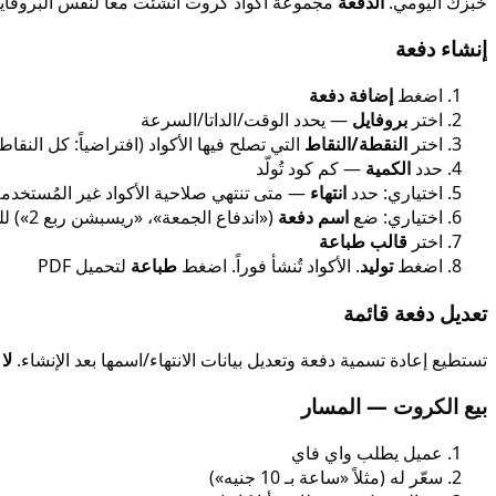
خبزك اليومي.
الدفعة
مجموعة أكواد كروت أُنشئت معاً لنفس البروفاي
إنشاء دفعة
اضغط
إضافة دفعة
اختر
بروفايل
— يحدد الوقت/الداتا/السرعة
اختر
النقطة/النقاط
التي تصلح فيها الأكواد (افتراضياً: كل النق
حدد
الكمية
— كم كود تُولّد
اختياري: حدد
انتهاء
— متى تنتهي صلاحية الأكواد غير المُستخدم
اختياري: ضع
اسم دفعة
(«اندفاع الجمعة»، «ريسبشن ربع 2») للتتبع
اختر
قالب طباعة
اضغط
توليد
. الأكواد تُنشأ فوراً. اضغط
طباعة
لتحميل PDF
تعديل دفعة قائمة
تستطيع إعادة تسمية دفعة وتعديل بيانات الانتهاء/اسمها بعد الإنشاء.
لا
بيع الكروت — المسار
عميل يطلب واي فاي
سعّر له (مثلاً «ساعة بـ 10 جنيه»)