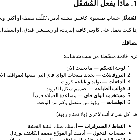
1. ماذا يفعل المُشغّل
المُشغّل
حساب بمستوى كاشير: ينشئه أدمن، يُكلّف بنقطة أو أكثر، ويح
إذا كنت تعمل على كاونتر كافيه إنترنت، أو ريسبشن فندق، أو استقبال
نطاقك
ترى قائمة مبسّطة من ست شاشات:
لوحة التحكم
— ما يحدث الآن
البروفايلات
— تحديد منتجات الواي فاي التي تبيعها (بموافقة الأ
الدفعات
— توليد وطباعة كروت
قوالب الطباعة
— تصميم شكل الكروت
مستخدمو الواي فاي
— مساعدة العملاء فردياً
الجلسات
— رؤية من متصل وكم من الوقت
هذا كل شيء. أنت
لا
ترى (ولا تحتاج رؤية):
النقاط / السيرفرات
— أدمنك يملك البنية التحتية
صفحات الدخول
— أدمنك أو الموزّع يصمم الكابتف بورتال
الإحصائيات / سجلات المصادقة
— تقارير على مستوى الأدمن