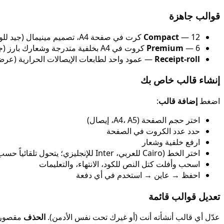
قوالب جاهزة
— 12 كرت في صفحة A4، تصميم مينيمال (جيد للورديّات الكثيفة)
Compact
— 6 كروت في A4 بخلفية متدرجة وشعارك بارز (جيد للفنادق)
Premium
Receipt-roll
— عمود واحد لطابعات الإيصالات الحرارية (عرض 80 مل
إنشاء قالب خاص بك
اضغط
إضافة قالب
:
اختر حجم الصفحة (A4، A5، إيصال)
حدد عدد الكروت في الصفحة
ارفع خلفية وشعار
اختر الخط (Cairo للعربي، Inter للإنجليزي؛ يتحول تلقائياً حسب اللغة)
اسحب وأفلت كتل النص للكود، الانتهاء، والتعليمات
احفظ → عاين → استخدم في أي دفعة
تعديل قوالب قائمة
عدّل أي قالب أنشأته أنت (أو غيرك تحت نفس الأدمن).
الحذف
مقصور ع