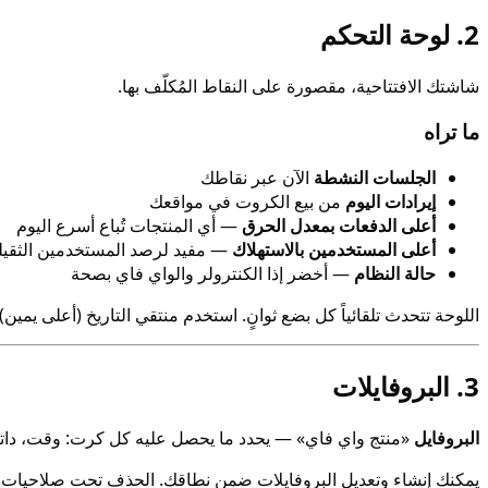
2. لوحة التحكم
شاشتك الافتتاحية، مقصورة على النقاط المُكلّف بها.
ما تراه
الجلسات النشطة
الآن عبر نقاطك
إيرادات اليوم
من بيع الكروت في مواقعك
أعلى الدفعات بمعدل الحرق
— أي المنتجات تُباع أسرع اليوم
أعلى المستخدمين بالاستهلاك
— مفيد لرصد المستخدمين الثقيل
حالة النظام
— أخضر إذا الكنترولر والواي فاي بصحة
اللوحة تتحدث تلقائياً كل بضع ثوانٍ. استخدم منتقي التاريخ (أعلى يمين
3. البروفايلات
البروفايل
«منتج واي فاي» — يحدد ما يحصل عليه كل كرت: وقت، داتا، 
يمكنك إنشاء وتعديل البروفايلات ضمن نطاقك. الحذف تحت صلاحيات ا