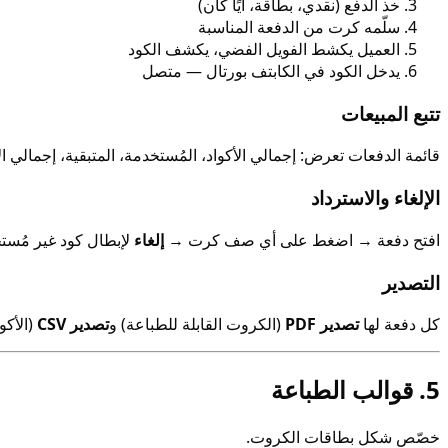
خذ الدفع (نقدي، بطاقة، أيًا كان)
سلّمه كرت من الدفعة المناسبة
العميل يكشط الفويل الفضي، يكشف الكود
يدخل الكود في الكابتف بورتال — متصل
تتبع المبيعات
قائمة الدفعات تعرض: إجمالي الأكواد، المُستخدمة، المتبقية، إجمالي الإ
الإلغاء والاسترداد
افتح دفعة → اضغط على أي صف كرت →
إلغاء
لإبطال كود غير مُستخ
التصدير
كل دفعة لها
تصدير PDF
(الكروت القابلة للطباعة) و
تصدير CSV
(الأكو
5. قوالب الطباعة
خصّص شكل بطاقات الكروت.