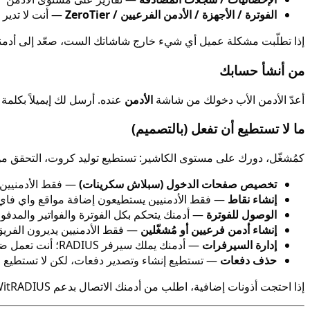
الفوترة / الأجهزة / الأدمن الفرعيين / ZeroTier
— أنت لا تدير 
إذا تطلّبت مشكلة عميل أي شيء خارج شاشاتك الست، صعّد إلى أدمنك
من أنشأ حسابك
أعدّ الأدمن الأب دخولك من شاشة
الأدمن
عنده. أرسل لك إيميلاً بكلمة
ما لا تستطيع أن تفعل (بالتصميم)
كمُشغّل، دورك على مستوى الكاشير: تستطيع توليد كروت، التحقق من 
تخصيص صفحات الدخول (سبلاش سكرينات)
— فقط الأدمنيين 
إنشاء نقاط
— فقط الأدمنيين يستطيعون إضافة مواقع واي فاي ج
الوصول للفوترة
— أدمنك يتحكم بكل الفوترة والفواتير والمدفوع
إنشاء أدمن فرعيين أو مُشغّلين
— فقط الأدمنيين يديرون الفريق
إدارة السيرفرات
— أدمنك يملك سيرفر RADIUS؛ أنت تعمل ضمنه.
حذف دفعات
— تستطيع إنشاء وتصدير دفعات، لكن لا تستطيع حذف
إذا احتجت أذونات إضافية، اطلب من أدمنك الاتصال بدعم WitRADIUS.