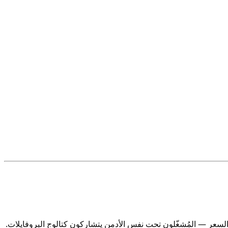
لسعر — المُشغّلون تحت نفس الأدمن يتشاركون كتالوج البروفايلات.