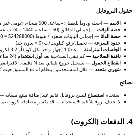
حقول البروفايل
الاسم
— اجعله ودوداً للعميل: «ساعة، 500 ميجا»، «يومي غير محدود»، «شهري 10 جيجا»
حصة الوقت
— إجمالي الدقائق (60 = ساعة، 1440 = 24 ساعة، 0 = غير محدود)
حصة الداتا
— إجمالي البايتات صعود + هبوط (524288000 = 500 ميجا، 0 = غير محدود)
حدود السرعة
— تحميل/رفع كيلوبت/ث (0 = بدون حد)
الجلسات المتزامنة
— عادةً 1 (جهاز واحد لكل كود) أو 2-3 لكروت العائلة
نافذة الصلاحية
— كم تبقى الصلاحية بعد
أول استخدام
(24 ساعة تعني عند العميل 24 ساعة لاستهلاك حصته بعد أول اتصال)
انقطاع الخمول
— تسجيل خروج تلقائي بعد N دقيقة. الافتراضي 10
شهري متجدد
— فعّل للمستخدمين بنظام الدفع المسبق حيث تُص
نصائح
استخدم
استنساخ
لنسخ بروفايل قائم عند إضافة منتج مشابه — 
لا تحذف بروفايلاً قيد الاستخدام — قد يكسر مصادقة كروت تم بيعه
4. الدفعات (الكروت)